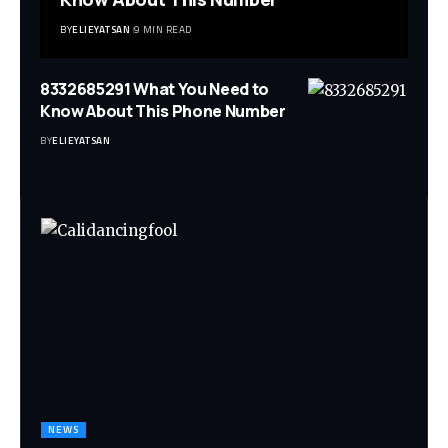
BY
ELIEYATSAN
9 MIN READ
8332685291 What You Need to
Know About This Phone Number
BY
ELIEYATSAN
NEWS