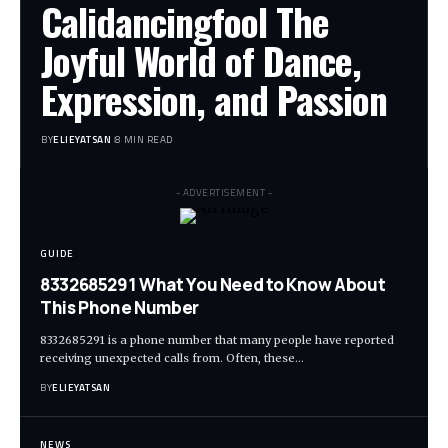
Calidancingfool The
Joyful World of Dance,
Expression, and Passion
BY
ELIEYATSAN
8 MIN READ
- ADVERTISEMENT -
GUIDE
8332685291 What You Need to Know About
This Phone Number
8332685291 is a phone number that many people have reported
receiving unexpected calls from. Often, these
…
BY
ELIEYATSAN
NEWS