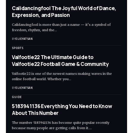
Calidancingfool The Joyful World of Dance,
Expression, and Passion
Calidancingfool is more than just a name — it’s a symbol of
freedom, rhythm, and the
…
BY
ELIEYATSAN
SPORTS
Valfootie22 The Ultimate Guide to
Valfootie22 Football Game & Community
Valfootie22 is one of the newest names making waves in the
online football world. Whether you
…
BY
ELIEYATSAN
GUIDE
5183941136 Everything You Need to Know
About This Number
The number 5183941136 has become quite popular recently
because many people are getting calls from it.
…