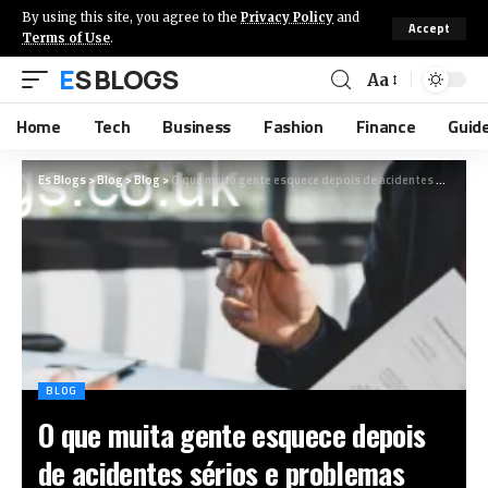
By using this site, you agree to the
Privacy Policy
and
Accept
Terms of Use
.
ES BLOGS
Aa
Home
Tech
Business
Fashion
Finance
Guid
Es Blogs
>
Blog
>
Blog
>
O que muita gente esquece depois de acidentes sérios e problemas com indenizações
BLOG
O que muita gente esquece depois
de acidentes sérios e problemas