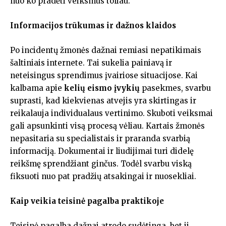
nuo ko pradėti veiksmus toliau.
Informacijos trūkumas ir dažnos klaidos
Po incidentų žmonės dažnai remiasi nepatikimais
šaltiniais internete. Tai sukelia painiavą ir
neteisingus sprendimus įvairiose situacijose. Kai
kalbama apie
kelių eismo įvykių
pasekmes, svarbu
suprasti, kad kiekvienas atvejis yra skirtingas ir
reikalauja individualaus vertinimo. Skuboti veiksmai
gali apsunkinti visą procesą vėliau. Kartais žmonės
nepasitaria su specialistais ir praranda svarbią
informaciją. Dokumentai ir liudijimai turi didelę
reikšmę sprendžiant ginčus. Todėl svarbu viską
fiksuoti nuo pat pradžių atsakingai ir nuosekliai.
Kaip veikia teisinė pagalba praktikoje
Teisinė pagalba dažnai atrodo sudėtinga, bet ji