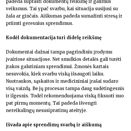
padeda suprasti dokumentų reikšmę ir galimus
veiksmus. Tai ypač svarbu, kai situacija susijusi su
žala ar ginčais. Aiškumas padeda sumažinti stresą ir
priimti geresnius sprendimus.
Kodėl dokumentacija turi didelę reikšmę
Dokumentai dažnai tampa pagrindiniu įrodymu
įvairiose situacijose. Net smulkios detalės gali turėti
įtakos galutiniam sprendimui. Žmonės kartais
nesuvokia, kiek svarbu viską išsaugoti laiku.
Nuotraukos, sąskaitos ir medicininiai įrašai sudaro
visą vaizdą. Be jų procesas tampa daug sudėtingesnis
ir ilgesnis. Todėl rekomenduojama viską fiksuoti nuo
pat pirmų momentų. Tai padeda išvengti
nereikalingų nesusipratimų ateityje.
Išvada apie sprendimų svarbą ir aiškumą