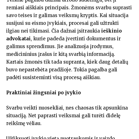
remiasi aiškiais principais. Žmonėms svarbu suprasti
savo teises ir galimas veiksmų kryptis. Kai situacija
susijusi su eismo įvykiais, procesai gali užtrukti
ilgiau nei tikimasi. Čia dažnai įsitraukia
ieškinio
advokatai
, kurie padeda įvertinti dokumentus ir
galimus sprendimus. Jie analizuoja įrodymus,
medicininius įrašus ir kitą svarbią informaciją.
Kartais žmonės tik tada supranta, kiek daug detalių
buvo nepastebėta pradžioje. Tokia pagalba gali
padėti susisteminti visą procesą aiškiau.
Praktiniai žingsniai po įvykio
Svarbu veikti nuosekliai, nes chaosas tik apsunkina
situaciją. Net paprasti veiksmai gali turėti didelę
reikšmę vėliau.
Užfiksuoti įvykio vietą nuotraukomis ir vaizdo