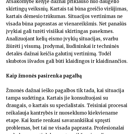
Atsakomybė kelyje dažnai priklauso nuo daugelio
skirtingų veiksnių. Kartais tai būna greičio viršijimas,
kartais dėmesio trūkumas. Situacijos vertinimas ne
visada būna paprastas ar vienareikšmis. Net panašūs
įvykiai gali turėti visiškai skirtingas pasekmes.
Analizuojant kelių eismo įvykių situacijas, svarbu
žiūrėti į visumą. Įrodymai, liudininkai ir techninės
detalės dažnai keičia galutinį vertinimą. Todėl
skubotos išvados gali būti klaidingos ir klaidinančios.
Kaip žmonės pasirenka pagalbą
Žmonės dažnai ieško pagalbos tik tada, kai situacija
tampa sudėtinga. Kartais jie konsultuojasi su
draugais, o kartais su specialistais. Teisiniai procesai
reikalauja kantrybės ir nuoseklumo kiekviename
etape. Kai kurie renkasi savarankiškai spręsti
problemas, bet tai ne visada paprasta. Profesionalai