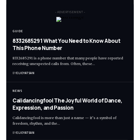
- ADVERTISEMENT -
GUIDE
8332685291 What You Need to Know About
This Phone Number
8332685291 is a phone number that many people have reported
receiving unexpected calls from. Often, these
…
BY
ELIEYATSAN
NEWS
Calidancingfool The Joyful World of Dance,
Expression, and Passion
Calidancingfool is more than just a name — it’s a symbol of
freedom, rhythm, and the
…
BY
ELIEYATSAN