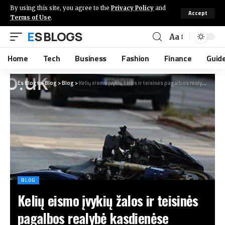
By using this site, you agree to the
Privacy Policy
and
Accept
Terms of Use
.
ES BLOGS
Aa
Home
Tech
Business
Fashion
Finance
Guid
Es Blogs
>
Blog
>
Blog
>
Kelių eismo įvykių žalos ir teisinės pagalbos realybė kasdienėse situacijose
BLOG
Kelių eismo įvykių žalos ir teisinės
pagalbos realybė kasdienėse