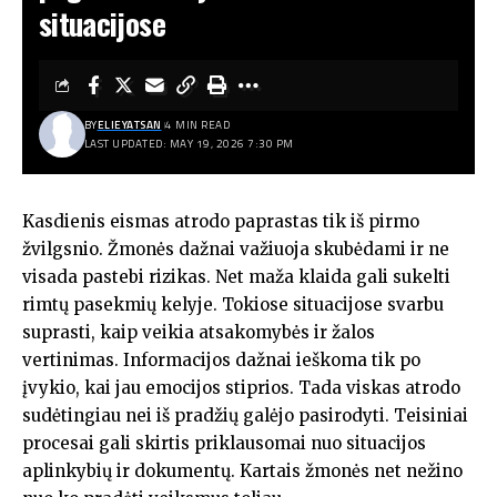
situacijose
BY
ELIEYATSAN
4 MIN READ
LAST UPDATED: MAY 19, 2026 7:30 PM
Kasdienis eismas atrodo paprastas tik iš pirmo
žvilgsnio. Žmonės dažnai važiuoja skubėdami ir ne
visada pastebi rizikas. Net maža klaida gali sukelti
rimtų pasekmių kelyje. Tokiose situacijose svarbu
suprasti, kaip veikia atsakomybės ir žalos
vertinimas. Informacijos dažnai ieškoma tik po
įvykio, kai jau emocijos stiprios. Tada viskas atrodo
sudėtingiau nei iš pradžių galėjo pasirodyti. Teisiniai
procesai gali skirtis priklausomai nuo situacijos
aplinkybių ir dokumentų. Kartais žmonės net nežino