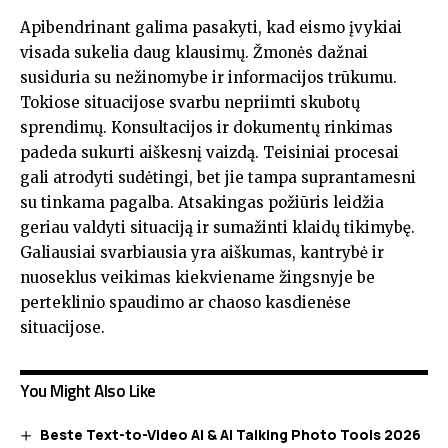
Apibendrinant galima pasakyti, kad eismo įvykiai
visada sukelia daug klausimų. Žmonės dažnai
susiduria su nežinomybe ir informacijos trūkumu.
Tokiose situacijose svarbu nepriimti skubotų
sprendimų. Konsultacijos ir dokumentų rinkimas
padeda sukurti aiškesnį vaizdą. Teisiniai procesai
gali atrodyti sudėtingi, bet jie tampa suprantamesni
su tinkama pagalba. Atsakingas požiūris leidžia
geriau valdyti situaciją ir sumažinti klaidų tikimybę.
Galiausiai svarbiausia yra aiškumas, kantrybė ir
nuoseklus veikimas kiekviename žingsnyje be
perteklinio spaudimo ar chaoso kasdienėse
situacijose.
You Might Also Like
Beste Text-to-Video AI & AI Talking Photo Tools 2026