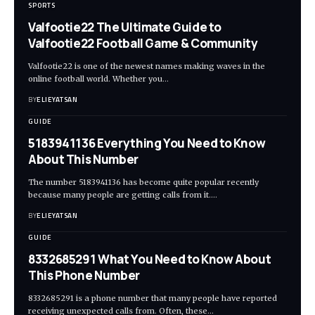
SPORTS
Valfootie22 The Ultimate Guide to
Valfootie22 Football Game & Community
Valfootie22 is one of the newest names making waves in the
online football world. Whether you
…
BY
ELIEYATSAN
GUIDE
5183941136 Everything You Need to Know
About This Number
The number 5183941136 has become quite popular recently
because many people are getting calls from it.
…
BY
ELIEYATSAN
GUIDE
8332685291 What You Need to Know About
This Phone Number
8332685291 is a phone number that many people have reported
receiving unexpected calls from. Often, these
…