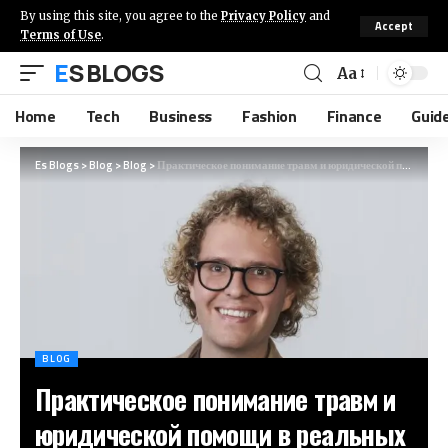
By using this site, you agree to the
Privacy Policy
and
Accept
Terms of Use
.
ES BLOGS
Aa
Home
Tech
Business
Fashion
Finance
Guid
Es Blogs
>
Blog
>
Blog
>
Практическое понимание травм и юридической помощи в реальных ситуациях
BLOG
Практическое понимание травм и
юридической помощи в реальных